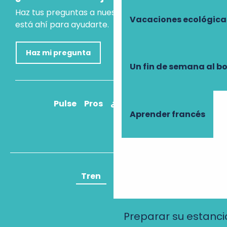
Haz tus preguntas a nuestro asistente virtual, que
Vacaciones ecológica
está ahí para ayudarte.
Haz mi pregunta
Un fin de semana al b
Pulse
Pros
¿Cómo llegar?
Aprender francés
Tren
Avión
Preparar su estanci