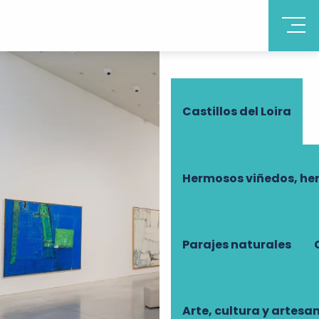
Descubrir Touraine
Castillos del Loira
Hermosos viñedos, he
Parajes naturales
Arte, cultura y artesa