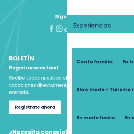
Síguenos
Experiencias
BOLETÍN
Con la familia
En t
Registrarse es fácil
Recibe todas nuestras ofertas e ideas para las
vacaciones directamente en tu bandeja de
Slow mode – Turismo 
entrada.
Regístrate ahora
En modo fiesta
En 
¿Necesita consejo?