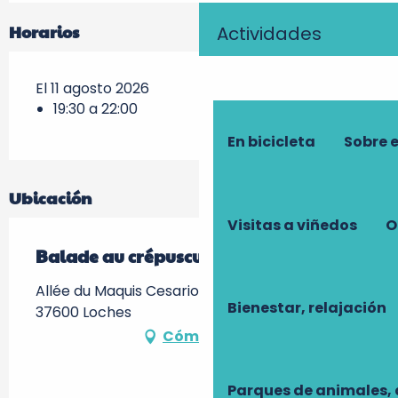
Horarios
Actividades
El 11 agosto 2026
19:30 a 22:00
En bicicleta
Sobre 
Ubicación
Visitas a viñedos
O
Balade au crépuscule
Allée du Maquis Cesario, Les prairies du Roy -,
Bienestar, relajación
37600 Loches
Cómo llegar
Parques de animales, 