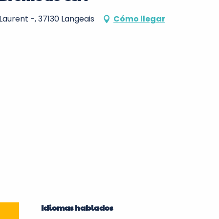
 Laurent -, 37130 Langeais
Cómo llegar
Idiomas hablados
Idiomas hablados