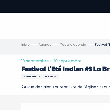
Aller
au
contenu
principal
s
Inicio
Agenda
Toda la agenda
Festival 
18 septiembre > 20 septiembre
Festival l'Eté Indien #3 La 
CONCIERTO
FESTIVAL
24 Rue de Saint-Laurent, Site de l'église St Lau
Descripción