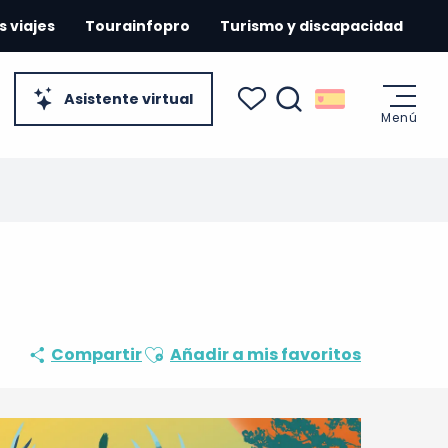
s viajes
Tourainfopro
Turismo y discapacidad
Asistente virtual
Menú
Buscar
Voir les favoris
Ajouter aux favoris
Compartir
Añadir a mis favoritos