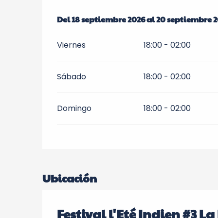
Del
Del
18 septiembre 2026
18 septiembre 2026
al
al
20 septiembre 
20 septiembre 
Viernes
18:00 - 02:00
Sábado
18:00 - 02:00
Domingo
18:00 - 02:00
Ubicación
Festival l'Eté Indien #3 L