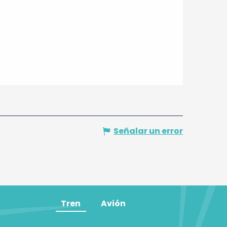
Señalar un error
Tren
Avión