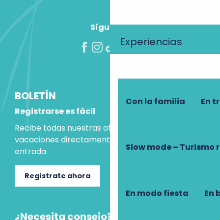
Síguenos
Experiencias
BOLETÍN
Con la familia
En t
Registrarse es fácil
Recibe todas nuestras ofertas e ideas para las
vacaciones directamente en tu bandeja de
Slow mode – Turismo 
entrada.
Regístrate ahora
En modo fiesta
En 
¿Necesita consejo?