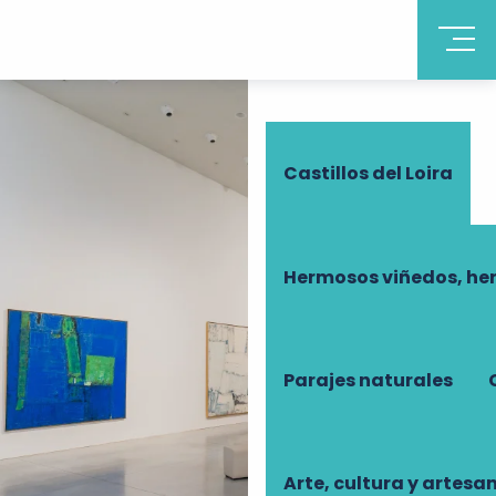
Descubrir Touraine
Castillos del Loira
Hermosos viñedos, he
Parajes naturales
Arte, cultura y artesa