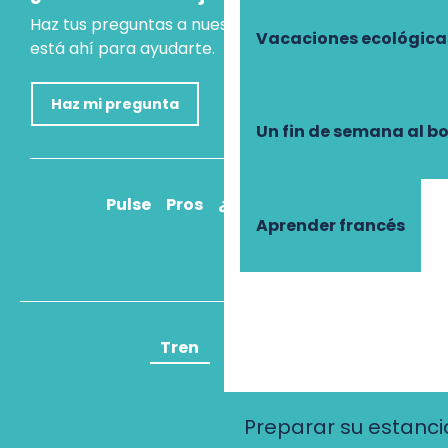
Haz tus preguntas a nuestro asistente virtual, que
Vacaciones ecológica
está ahí para ayudarte.
Haz mi pregunta
Un fin de semana al b
Pulse
Pros
¿Cómo llegar?
Aprender francés
Tren
Avión
Preparar su estanci