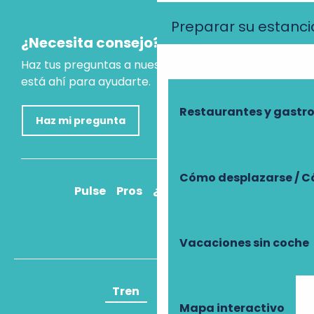
Preparar su estanci
¿Necesita consejo?
Haz tus preguntas a nuestro asistente virtual, que
está ahí para ayudarte.
Restaurantes y gast
Haz mi pregunta
Cómo desplazarse / C
Pulse
Pros
¿Cómo llegar?
Vacaciones sin coche
Tren
Avión
Mapa interactivo