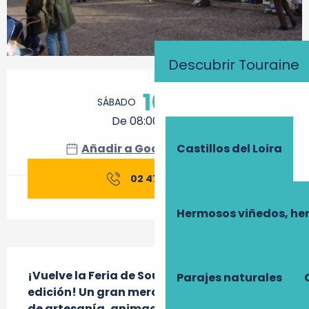
Descubrir Touraine
Horarios y datos de contacto
10
SÁBADO
OCTUBRE
De 08:00 a 16:00
Añadir a Google Calendar
Castillos del Loira
02 47 91 94
▒▒
Hermosos viñedos, he
Descripción
¡Vuelve la Feria de Souillarde en su 1020ª 
Parajes naturales
edición! Un gran mercadillo, un mercado 
de artesanía, animaciones y una feria del 