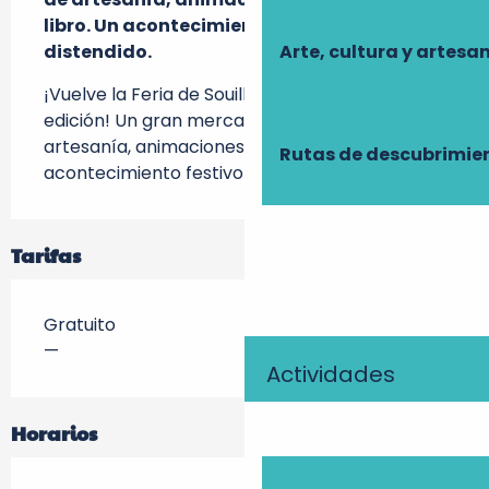
libro. Un acontecimiento festivo y 
distendido.
Arte, cultura y artesa
¡Vuelve la Feria de Souillarde en su 1020ª 
edición! Un gran mercadillo, un mercado de 
artesanía, animaciones y una feria del libro. Un 
Rutas de descubrimie
acontecimiento festivo y distendido.
Tarifas
Gratuito
—
Actividades
Horarios