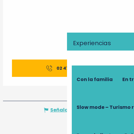
Experiencias
02 47 91 94
▒▒
Con la familia
En t
Slow mode – Turismo 
Señalar un error