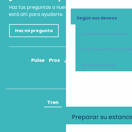
Haz tus preguntas a nuestro asistente virtual, que
está ahí para ayudarte.
Según sus deseos
Haz mi pregunta
Vacaciones ecológicas
Un fin de semana al bord
Pulse
Pros
¿Cómo llegar?
Aprender francés
Tren
Avión
Preparar su estanci