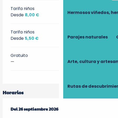
Tarifa niños
Hermosos viñedos, he
Desde
8,00 €
Tarifa niños
Parajes naturales
Desde
5,50 €
Gratuito
Arte, cultura y artesa
—
Rutas de descubrimie
Horarios
Del
Del
26 septiembre 2026
26 septiembre 2026
al
al
27 septiembre 2026
27 septiembre 2026