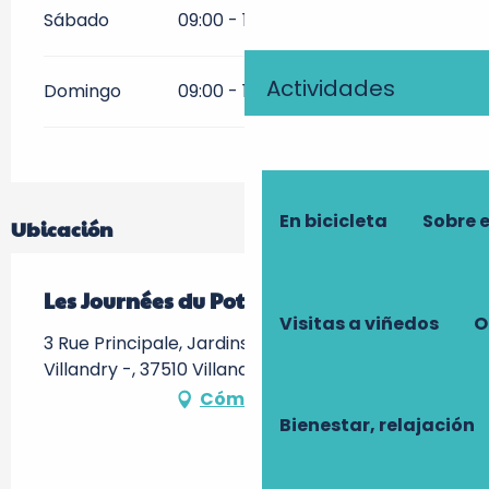
Sábado
09:00 - 19:00
Actividades
Domingo
09:00 - 19:00
En bicicleta
Sobre 
Ubicación
Les Journées du Potager
Visitas a viñedos
O
3 Rue Principale, Jardins du Château de
Villandry -, 37510 Villandry
Cómo llegar
Bienestar, relajación