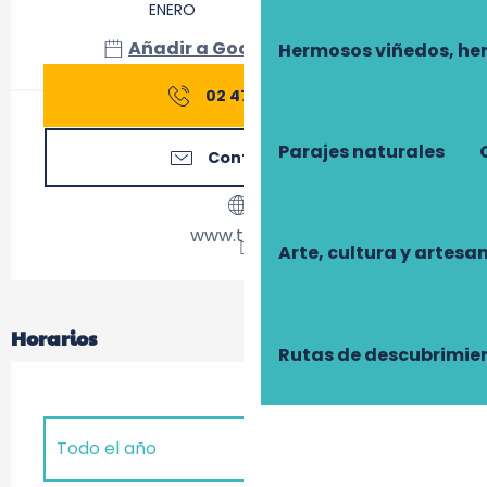
ENERO
DICIEMBRE
Añadir a Google Calendar
Hermosos viñedos, he
02 47 21 65
▒▒
Parajes naturales
Contáctenos
www.tours.fr
Arte, cultura y artesa
Horarios
Rutas de descubrimie
Todo el año