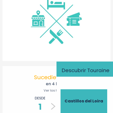
Horarios y datos de contacto
Descubrir Touraine
Sucediendo hoy
en 4 horas
Ver los horarios
DESDE
HASTA
Castillos del Loira
1
31