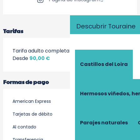
Descubrir Touraine
Tarifas
Tarifa adulto completa
Desde
90,00 €
Castillos del Loira
Formas de pago
Hermosos viñedos, he
American Express
Tarjetas de débito
Parajes naturales
Al contado
Transferencia