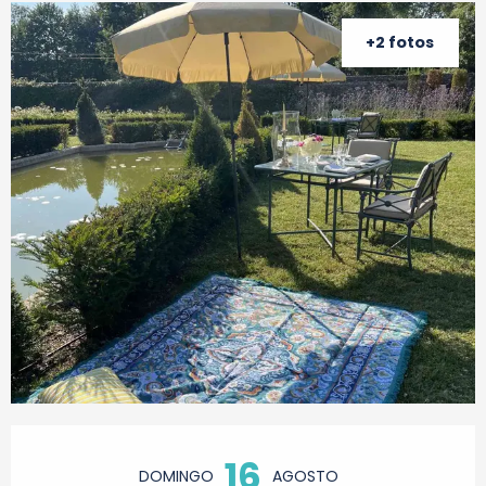
+2 fotos
Horarios y datos de contacto
16
DOMINGO
AGOSTO