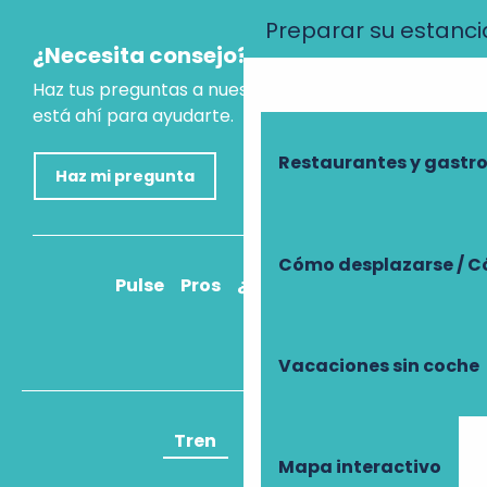
Preparar su estanci
¿Necesita consejo?
Haz tus preguntas a nuestro asistente virtual, que
está ahí para ayudarte.
Restaurantes y gast
Haz mi pregunta
Cómo desplazarse / C
Pulse
Pros
¿Cómo llegar?
Vacaciones sin coche
Tren
Avión
Mapa interactivo