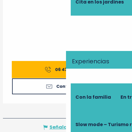
Cita en los jardines
Experiencias
06 43 56 20
▒▒
Contáctenos
Con la familia
En t
Slow mode – Turismo 
Señalar un error