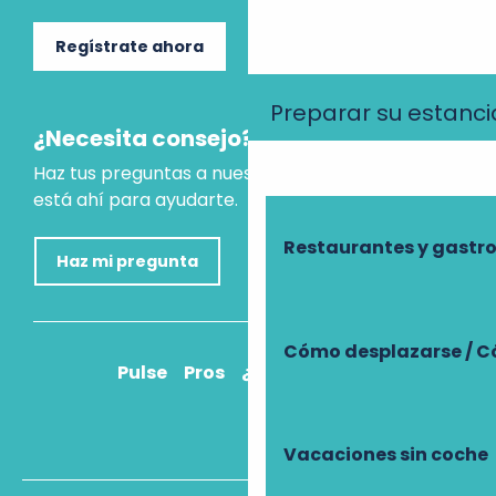
Regístrate ahora
Preparar su estanci
¿Necesita consejo?
Haz tus preguntas a nuestro asistente virtual, que
está ahí para ayudarte.
Restaurantes y gast
Haz mi pregunta
Cómo desplazarse / C
Pulse
Pros
¿Cómo llegar?
Vacaciones sin coche