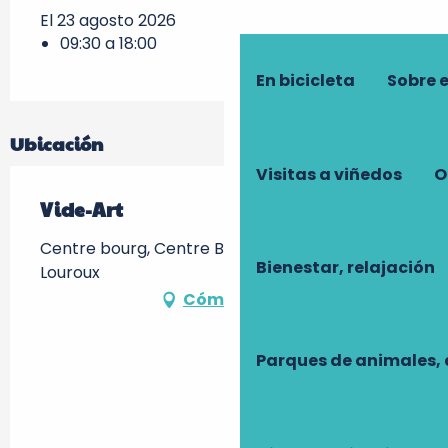
El 23 agosto 2026
09:30 a 18:00
En bicicleta
Sobre 
Ubicación
Visitas a viñedos
O
Vide-Art
Centre bourg, Centre Bourg -, 37240 Le
Bienestar, relajación
Louroux
Cómo llegar
Parques de animales, 