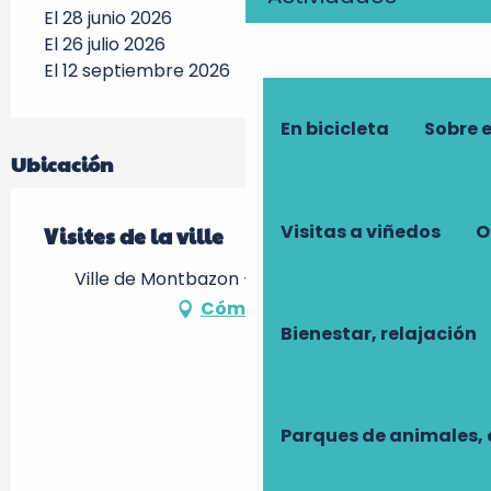
El 28 junio 2026
El 26 julio 2026
El 12 septiembre 2026
En bicicleta
Sobre 
Ubicación
Visitas a viñedos
O
Visites de la ville
Ville de Montbazon -, 37250 Montbazon
Cómo llegar
Bienestar, relajación
Parques de animales, 