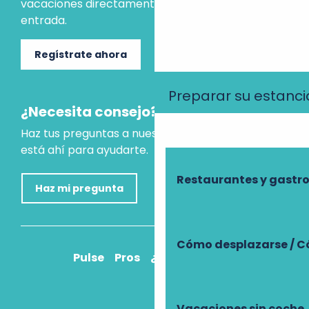
vacaciones directamente en tu bandeja de
entrada.
Regístrate ahora
Preparar su estanci
¿Necesita consejo?
Haz tus preguntas a nuestro asistente virtual, que
está ahí para ayudarte.
Restaurantes y gast
Haz mi pregunta
Cómo desplazarse / C
Pulse
Pros
¿Cómo llegar?
Vacaciones sin coche