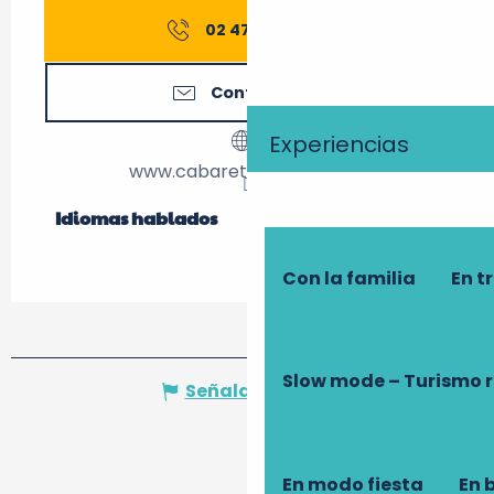
02 47 44 06
▒▒
Contáctenos
Experiencias
www.cabaret-ovation.com
Idiomas hablados
Idiomas hablados
Con la familia
En t
Slow mode – Turismo 
Señalar un error
En modo fiesta
En 