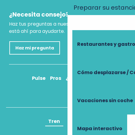
Preparar su estanci
¿Necesita consejo?
Haz tus preguntas a nuestro asistente virtual, que
está ahí para ayudarte.
Restaurantes y gast
Haz mi pregunta
Cómo desplazarse / C
Pulse
Pros
¿Cómo llegar?
Vacaciones sin coche
Tren
Avión
Mapa interactivo