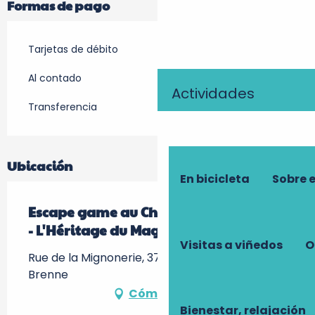
Formas de pago
Tarjetas de débito
Al contado
Actividades
Transferencia
Ubicación
En bicicleta
Sobre 
Escape game au Château de Jallanges
- L'Héritage du Mage
Visitas a viñedos
O
Rue de la Mignonerie, 37210 Vernou-sur-
Brenne
Cómo llegar
Bienestar, relajación