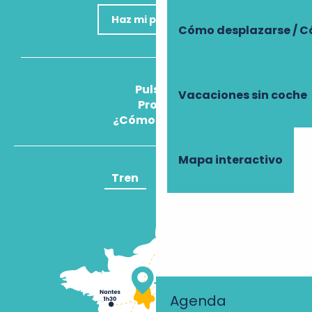
Haz mi pregunta
Cómo desplazarse / C
Pulse
Vacaciones sin coche
Pros
¿Cómo llegar?
Mapa interactivo
Tren
Avión
Agenda