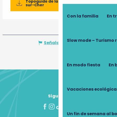
Topoguide de la randonnée d'Azay-
sur-Cher
Con la familia
En t
Slow mode – Turismo 
Señalar un error
En modo fiesta
En 
Vacaciones ecológica
Síguenos
Un fin de semana al b