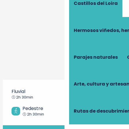
Castillos del Loira
Hermosos viñedos, he
Parajes naturales
Arte, cultura y artesa
Fluvial
Fácil
2h 30min
Pedestre
Rutas de descubrimie
Fácil
2h 30min