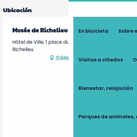
Ubicación
Musée de Richelieu
En bicicleta
Sobre 
Hôtel de Ville, 1 place du Marché, 37120
Richelieu
Cómo llegar
Visitas a viñedos
O
Bienestar, relajación
Parques de animales, 