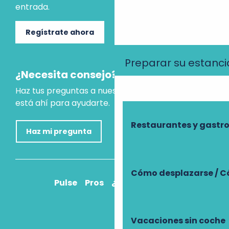
entrada.
Regístrate ahora
Preparar su estanci
¿Necesita consejo?
Haz tus preguntas a nuestro asistente virtual, que
está ahí para ayudarte.
Restaurantes y gast
Haz mi pregunta
Cómo desplazarse / C
Pulse
Pros
¿Cómo llegar?
Vacaciones sin coche