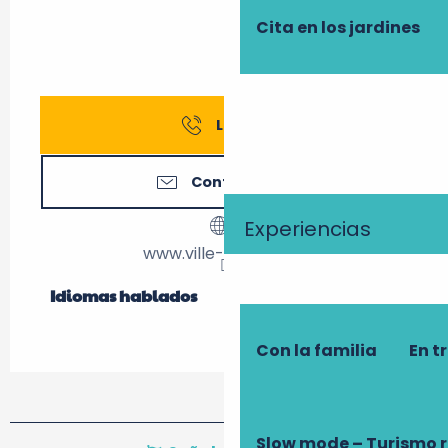
Cita en los jardines
Llamar
Contáctenos
Experiencias
www.ville-richelieu.fr
Idiomas hablados
Idiomas hablados
Con la familia
En t
Slow mode – Turismo 