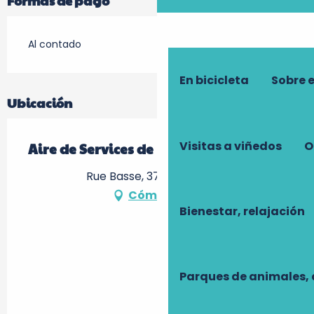
Formas de pago
Al contado
En bicicleta
Sobre 
Ubicación
Visitas a viñedos
O
Aire de Services de Restigné
Rue Basse, 37140 Restigné
Cómo llegar
Bienestar, relajación
Parques de animales, 