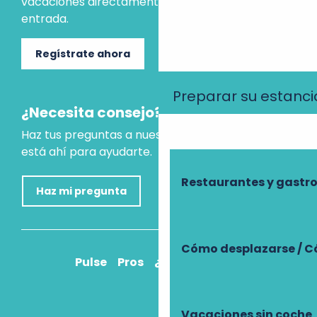
vacaciones directamente en tu bandeja de
entrada.
Regístrate ahora
Preparar su estanci
¿Necesita consejo?
Haz tus preguntas a nuestro asistente virtual, que
está ahí para ayudarte.
Restaurantes y gast
Haz mi pregunta
Cómo desplazarse / C
Pulse
Pros
¿Cómo llegar?
Vacaciones sin coche