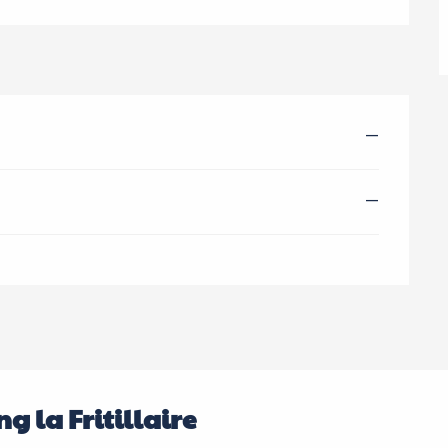
—
—
g la Fritillaire