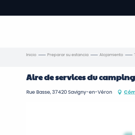
Aller
au
contenu
principal
s
Inicio
Preparar su estancia
Alojamiento
Aire de services du camping 
Rue Basse, 37420 Savigny-en-Véron
Cóm