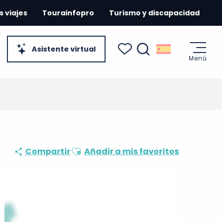
s viajes
Tourainfopro
Turismo y discapacidad
Asistente virtual
Menú
Buscar
Voir les favoris
Ajouter aux favoris
Compartir
Añadir a mis favoritos