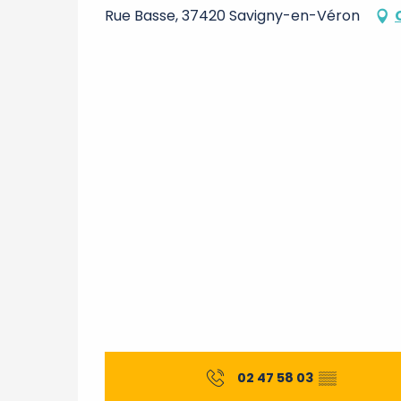
Rue Basse, 37420 Savigny-en-Véron
02 47 58 03
▒▒