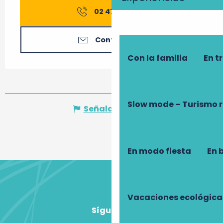
02 47 91 82
▒▒
Contáctenos
Con la familia
En t
Slow mode – Turismo 
Señalar un error
En modo fiesta
En 
Vacaciones ecológica
Síguenos