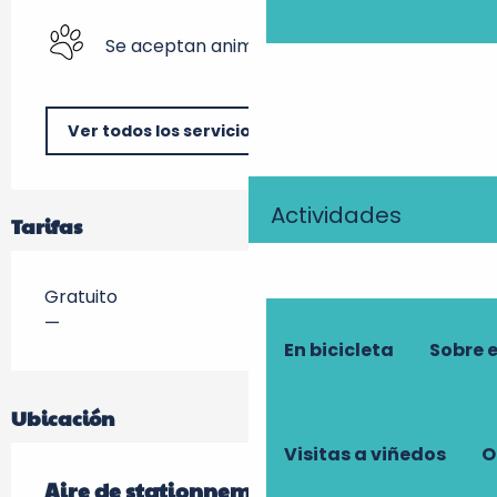
Se aceptan animales
Ver todos los servicios
Actividades
Tarifas
Gratuito
—
En bicicleta
Sobre 
Ubicación
Visitas a viñedos
O
Aire de stationnement - Avenue Louis