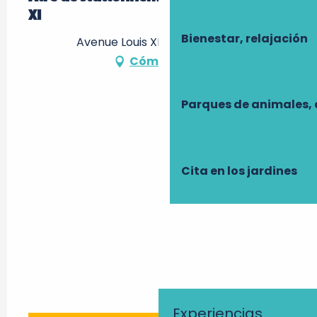
XI
Bienestar, relajación
Avenue Louis XI, 37600 Loches
Cómo llegar
Parques de animales, 
Cita en los jardines
Experiencias