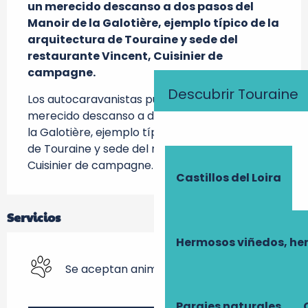
un merecido descanso a dos pasos del 
Manoir de la Galotière, ejemplo típico de la 
arquitectura de Touraine y sede del 
restaurante Vincent, Cuisinier de 
campagne.
Descubrir Touraine
Los autocaravanistas pueden disfrutar de un 
merecido descanso a dos pasos del Manoir de 
la Galotière, ejemplo típico de la arquitectura 
de Touraine y sede del restaurante Vincent, 
Cuisinier de campagne.
Castillos del Loira
Servicios
Hermosos viñedos, he
Se aceptan animales
Parajes naturales