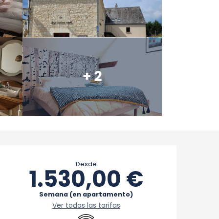
+ 2
Horarios y datos de cont
Desde
1.530,00 €
Semana (en apartamento)
Ver todas las tarifas
Wifi