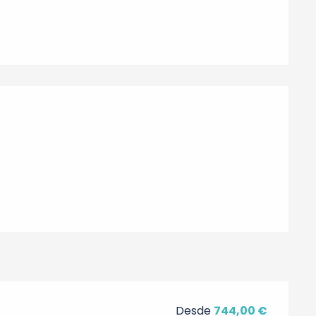
nes
Desde
744,00 €