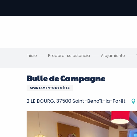
Aller
au
contenu
principal
s
Inicio
Preparar su estancia
Alojamiento
Bulle de Campagne
APARTAMENTOS Y GÎTES
2 LE BOURG, 37500 Saint-Benoît-la-Forêt