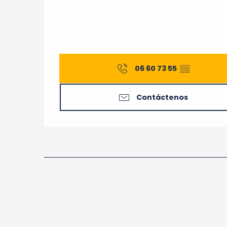
06 60 73 55
▒▒
Contáctenos