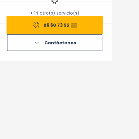
+ 14 otro(s) servicio(s)
06 60 73 55
▒▒
Contáctenos