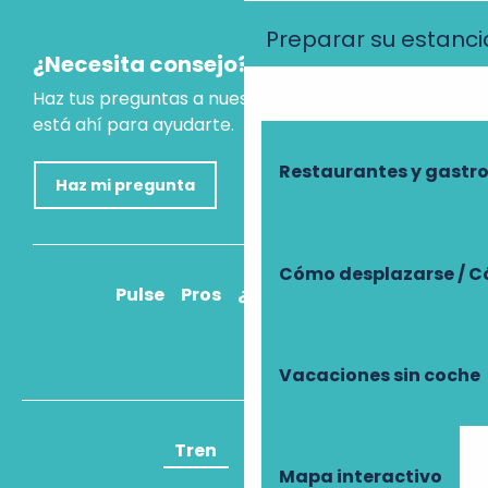
Preparar su estanci
¿Necesita consejo?
Haz tus preguntas a nuestro asistente virtual, que
está ahí para ayudarte.
Restaurantes y gast
Haz mi pregunta
Cómo desplazarse / C
Pulse
Pros
¿Cómo llegar?
Vacaciones sin coche
Tren
Avión
Mapa interactivo