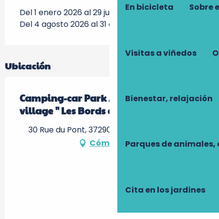
En bicicleta
Sobre 
Del 1 enero 2026 al 29 julio 2026
Del 4 agosto 2026 al 31 diciembre 2026
Visitas a viñedos
O
Ubicación
Camping-car Park / camping de mon
Bienestar, relajación
village " Les Bords de Creuse "
30 Rue du Pont, 37290 Yzeures-sur-Creuse
Cómo llegar
Parques de animales, 
Cita en los jardines