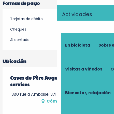
Formas de pago
Actividades
Tarjetas de débito
Cheques
Al contado
En bicicleta
Sobre 
Ubicación
Visitas a viñedos
O
Caves du Père Auguste - Aire de
services
Bienestar, relajación
380 rue d Amboise, 37150 Civray-de-Touraine
Cómo llegar