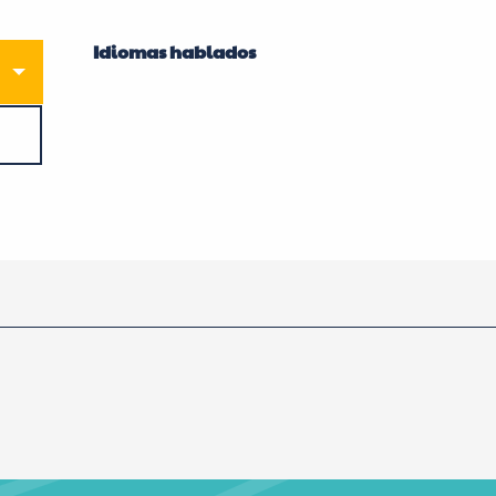
Idiomas hablados
Idiomas hablados