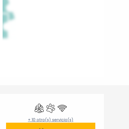
Horarios y datos de cont
Aire Acondicionado
Se aceptan animales
Wifi
+ 10 otro(s) servicio(s)