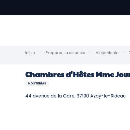
Aller
au
contenu
principal
s
Inicio
Preparar su estancia
Alojamiento
Chambres d'Hôtes Mme Jou
HOSTERÍAS
44 avenue de la Gare, 37190 Azay-le-Rideau