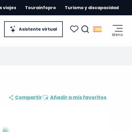
s viajes
Tourainfopro
Turismo y discapacidad
Asistente virtual
Menú
Buscar
Voir les favoris
Ajouter aux favoris
Compartir
Añadir a mis favoritos