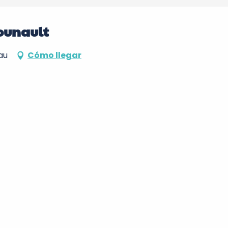
ounault
au
Cómo llegar