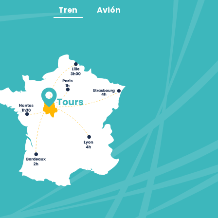
Tren
Avión