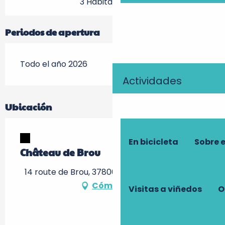
3 Habitación(es)
Periodos de apertura
Todo el año 2026
Actividades
Ubicación
En bicicleta
Sobre 
Château de Brou
14 route de Brou, 37800 Noyant-de-Touraine
Cómo llegar
Visitas a viñedos
O