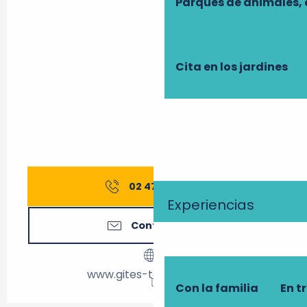
Parques de animales, 
Cita en los jardines
02 47 27 56
▒▒
Experiencias
Contáctenos
www.gites-touraine.com
Con la familia
En t