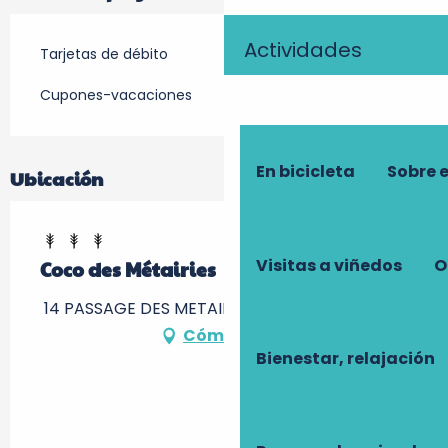
Actividades
Tarjetas de débito
Cupones-vacaciones
En bicicleta
Sobre 
Ubicación
Visitas a viñedos
O
Coco des Métairies
14 PASSAGE DES METAIRIES, 37510 Savonnières
Cómo llegar
Bienestar, relajación