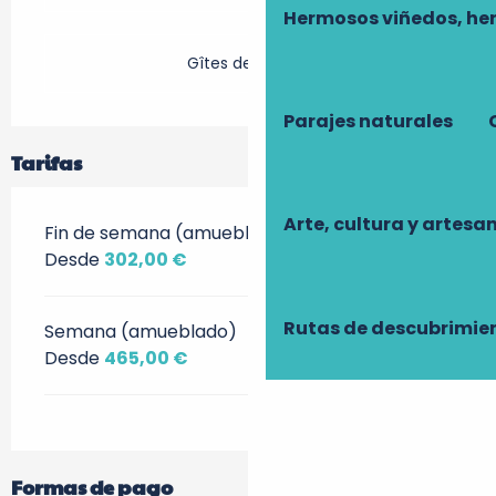
Hermosos viñedos, he
Gîtes de France
Parajes naturales
Tarifas
Arte, cultura y artesa
Fin de semana (amueblado)
Desde
302,00 €
Rutas de descubrimie
Semana (amueblado)
Desde
465,00 €
Formas de pago