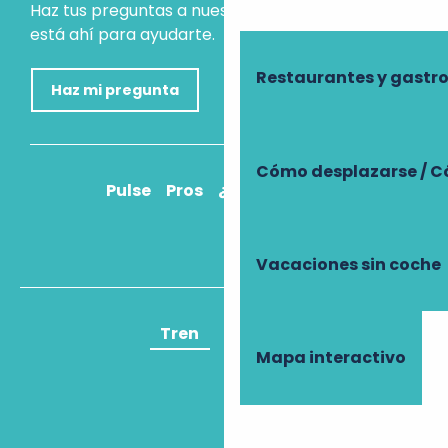
Haz tus preguntas a nuestro asistente virtual, que
está ahí para ayudarte.
Restaurantes y gast
Haz mi pregunta
Cómo desplazarse / C
Pulse
Pros
¿Cómo llegar?
Vacaciones sin coche
Tren
Avión
Mapa interactivo