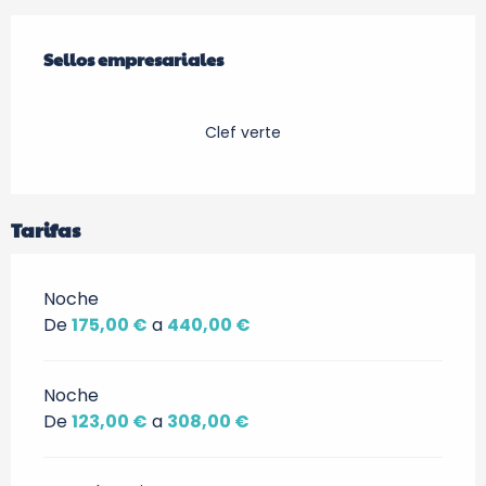
Oferta de prestaciones
Sellos empresariales
Sellos empresariales
Clef verte
Tarifas
Noche
De
175,00 €
a
440,00 €
Noche
De
123,00 €
a
308,00 €