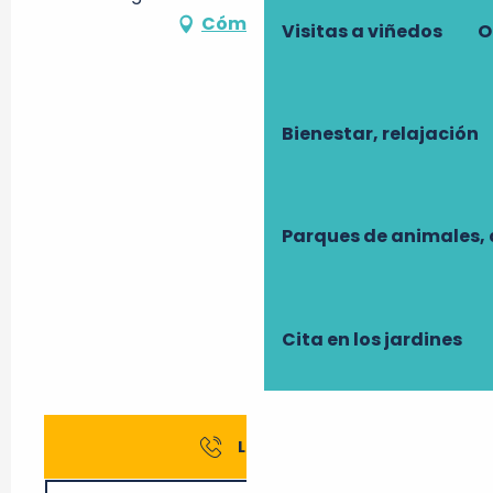
Cómo llegar
Visitas a viñedos
O
Bienestar, relajación
Parques de animales, 
Cita en los jardines
Llamar