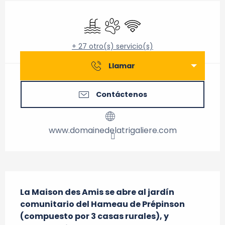
Horarios y datos de contacto
Piscina
Se aceptan animales
Wifi
+ 27 otro(s) servicio(s)
Llamar
Contáctenos
www.domainedelatrigaliere.com
Descripción
La Maison des Amis se abre al jardín 
comunitario del Hameau de Prépinson 
(compuesto por 3 casas rurales), y 