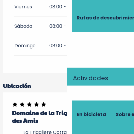
Viernes
08:00 - 20:00
Rutas de descubrimie
Sábado
08:00 - 18:00
Domingo
08:00 - 18:00
Actividades
Ubicación
Domaine de la Trigalière - La Maison
En bicicleta
Sobre 
des Amis
La Trigaliere Cottage, 37340 Ambillou