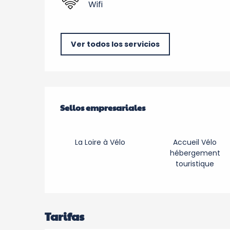
Wifi
Ver todos los servicios
Oferta de prestacio
Sellos empresariales
Sellos empresariales
La Loire à Vélo
Accueil Vélo
hébergement
touristique
Tarifas