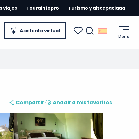
s viajes
Tourainfopro
Turismo y discapacidad
Asistente virtual
Menú
Buscar
Voir les favoris
Ajouter aux favoris
Compartir
Añadir a mis favoritos