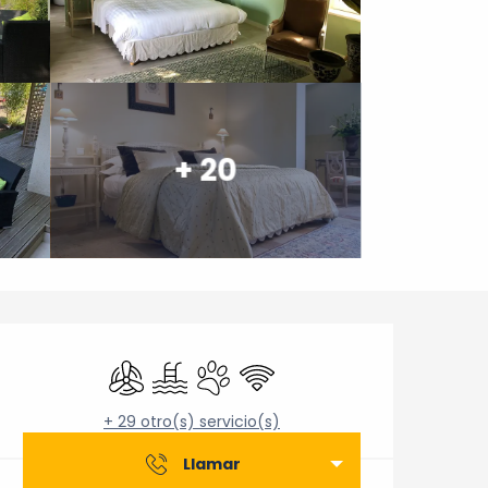
+ 20
Horarios y datos de cont
Aire Acondicionado
Piscina
Se aceptan animales
Wifi
+ 29 otro(s) servicio(s)
Llamar