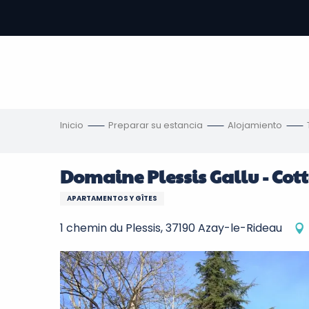
Aller
au
contenu
principal
s
Inicio
Preparar su estancia
Alojamiento
Domaine Plessis Gallu - Cot
APARTAMENTOS Y GÎTES
1 chemin du Plessis, 37190 Azay-le-Rideau