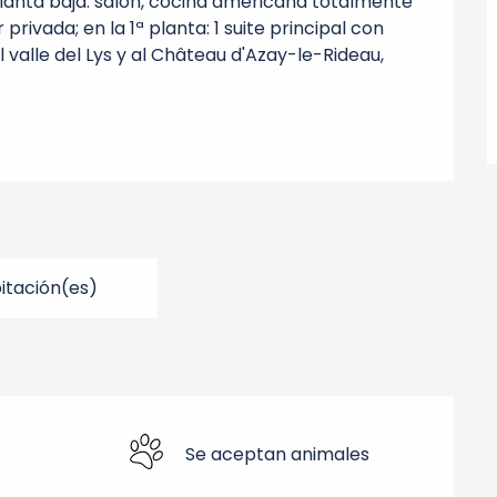
lanta baja: salón, cocina americana totalmente 
rivada; en la 1ª planta: 1 suite principal con 
l valle del Lys y al Château d'Azay-le-Rideau, 
bitación(es)
Se aceptan animales