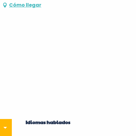
Cómo llegar
Idiomas hablados
Idiomas hablados