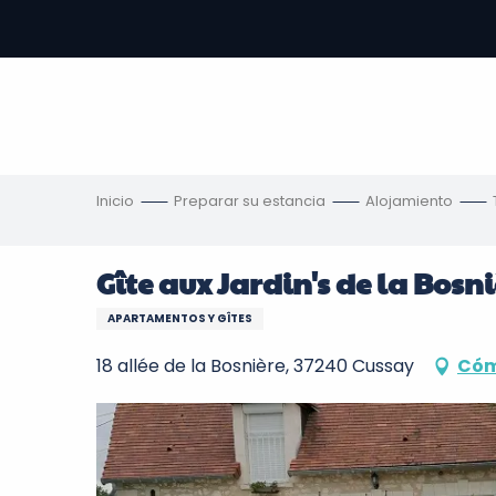
Aller
au
contenu
principal
s
Inicio
Preparar su estancia
Alojamiento
Gîte aux Jardin's de la Bosn
APARTAMENTOS Y GÎTES
18 allée de la Bosnière, 37240 Cussay
Cóm