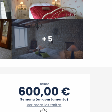
+ 5
Horarios y datos de cont
Desde
600,00 €
Semana (en apartamento)
Ver todas las tarifas
Se aceptan animales