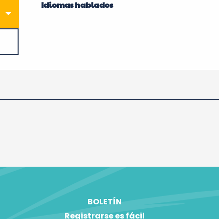
Idiomas hablados
Idiomas hablados
BOLETÍN
Registrarse es fácil