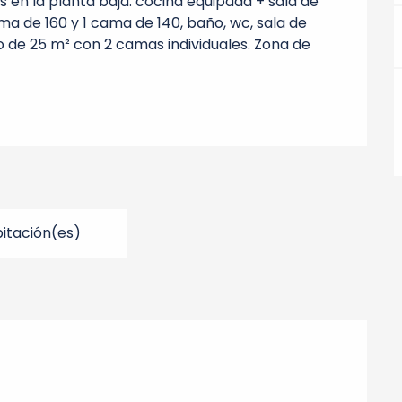
n la planta baja: cocina equipada + sala de 
ma de 160 y 1 cama de 140, baño, wc, sala de 
o de 25 m² con 2 camas individuales. Zona de 
itación(es)