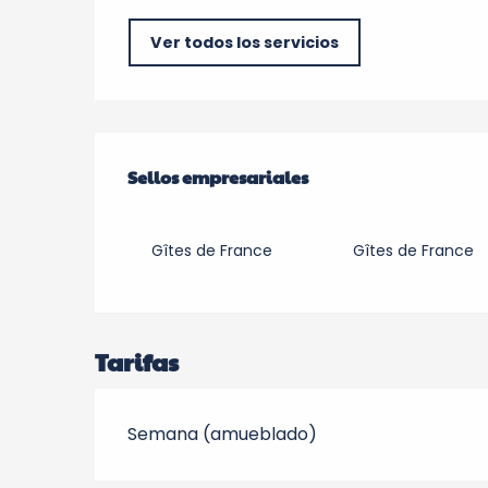
Ver todos los servicios
Oferta de prestacio
Sellos empresariales
Sellos empresariales
Gîtes de France
Gîtes de France
Tarifas
Semana (amueblado)