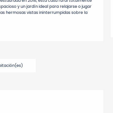
estaurada en 2018, esta casa rural totalmente 
acioso y un jardín ideal para relajarse o jugar 
s hermosas vistas ininterrumpidas sobre la 
itación(es)