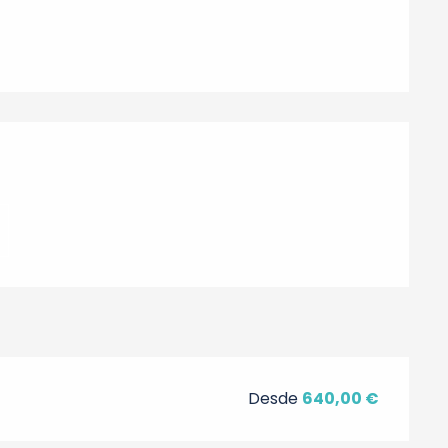
nes
Desde
640,00 €