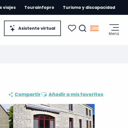
s viajes
Tourainfopro
Turismo y discapacidad
Asistente virtual
Menú
Buscar
Voir les favoris
Ajouter aux favoris
Compartir
Añadir a mis favoritos