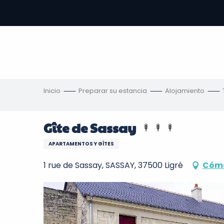
Aller
au
contenu
principal
s
Inicio
Preparar su estancia
Alojamiento
Gîte de Sassay
APARTAMENTOS Y GÎTES
1 rue de Sassay, SASSAY, 37500 Ligré
Cómo