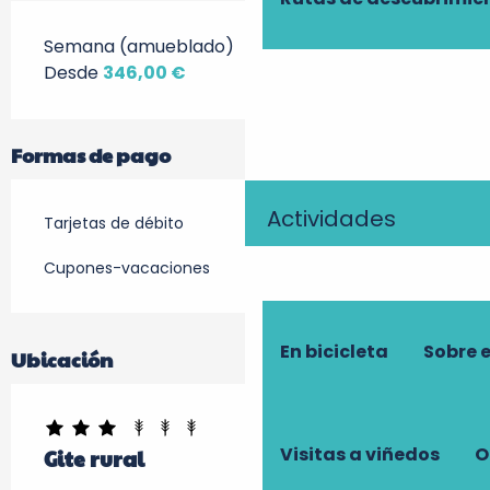
Semana (amueblado)
Desde
346,00 €
Formas de pago
Actividades
Tarjetas de débito
Cupones-vacaciones
En bicicleta
Sobre 
Ubicación
Visitas a viñedos
O
Gite rural