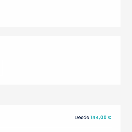
nes
Desde
144,00 €