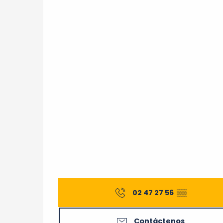
02 47 27 56
▒▒
Contáctenos