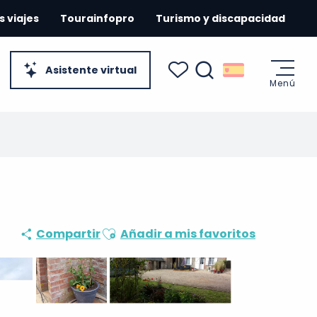
s viajes
Tourainfopro
Turismo y discapacidad
Asistente virtual
Menú
Buscar
Voir les favoris
Ajouter aux favoris
Compartir
Añadir a mis favoritos