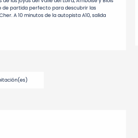
de las joyas del Valle del Loira, Amboise y Blois 
o de partida perfecto para descubrir las 
Cher. A 10 minutos de la autopista A10, salida 
itación(es)