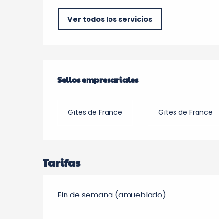
Ver todos los servicios
Oferta de prestacio
Sellos empresariales
Sellos empresariales
Gîtes de France
Gîtes de France
Tarifas
Fin de semana (amueblado)