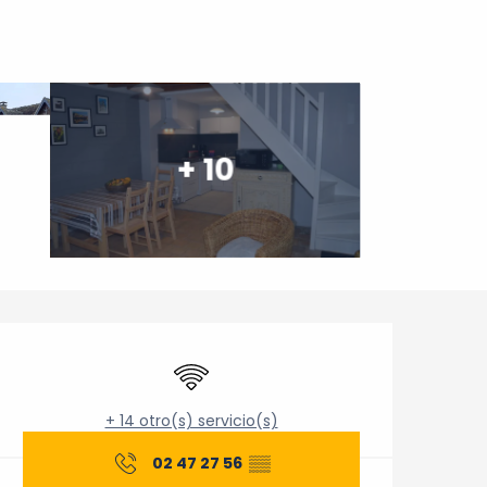
+ 10
Horarios y datos de cont
Wifi
+ 14 otro(s) servicio(s)
02 47 27 56
▒▒