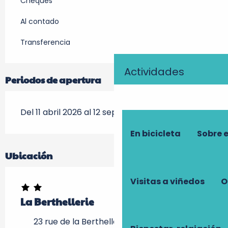
Cheques
Al contado
Transferencia
Actividades
Periodos de apertura
Del 11 abril 2026 al 12 septiembre 2026
En bicicleta
Sobre 
Ubicación
Visitas a viñedos
O
La Berthellerie
23 rue de la Berthellerie, 37400 Amboise