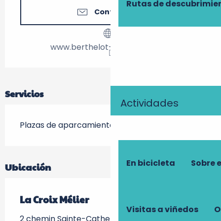
Rutas de descubrimie
Contáctenos
www.berthelot-lacroixmelier.fr
Servicios
Actividades
Plazas de aparcamiento nocturno
En bicicleta
Sobre 
Ubicación
La Croix Mélier
Visitas a viñedos
O
2 chemin Sainte-Catherine, Montlouis-sur-