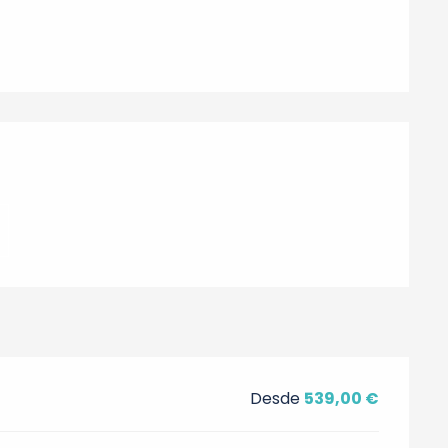
nes
Desde
539,00 €