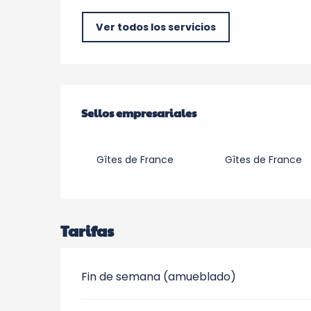
Ver todos los servicios
Oferta de prestacio
Sellos empresariales
Sellos empresariales
Gîtes de France
Gîtes de France
Tarifas
Fin de semana (amueblado)