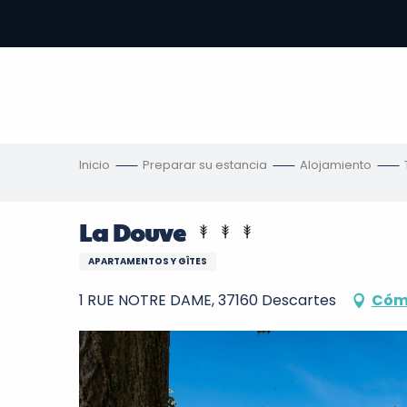
Aller
au
contenu
principal
s
Inicio
Preparar su estancia
Alojamiento
La Douve
APARTAMENTOS Y GÎTES
1 RUE NOTRE DAME, 37160 Descartes
Cómo