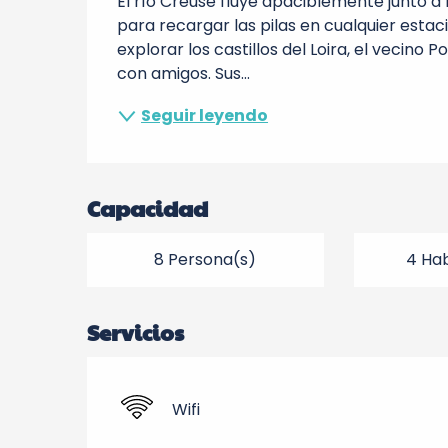
El río Creuse fluye apaciblemente junto a l
para recargar las pilas en cualquier esta
explorar los castillos del Loira, el vecino 
con amigos. Sus...
Seguir leyendo
Capacidad
8 Persona(s)
4 Hab
Servicios
Wifi