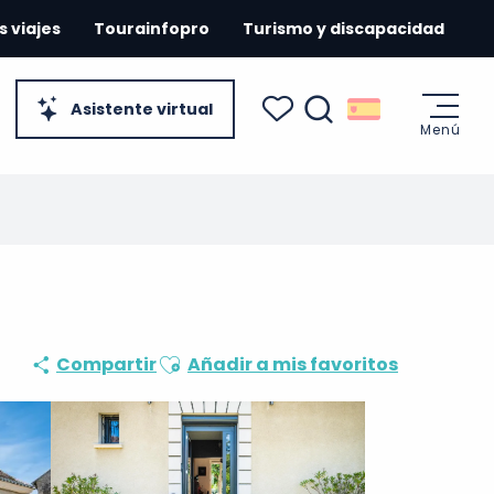
s viajes
Tourainfopro
Turismo y discapacidad
Asistente virtual
Menú
Buscar
Voir les favoris
Ajouter aux favoris
Compartir
Añadir a mis favoritos