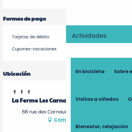
Formas de pago
Actividades
Tarjetas de débito
Cupones-vacaciones
En bicicleta
Sobre 
Ubicación
Visitas a viñedos
O
La Ferme Les Carnaux
68 rue des Carnaux, 37510 Ballan-Miré
Cómo llegar
Bienestar, relajación