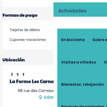
Actividades
Formas de pago
Tarjetas de débito
En bicicleta
Sobre 
Cupones-vacaciones
Ubicación
Visitas a viñedos
O
La Ferme Les Carnaux
Bienestar, relajación
68 rue des Carnaux, 37510 Ballan-Miré
Cómo llegar
Parques de animales, 