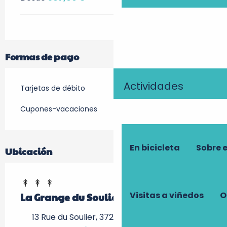
Formas de pago
Actividades
Tarjetas de débito
Cupones-vacaciones
En bicicleta
Sobre 
Ubicación
Visitas a viñedos
O
La Grange du Soulier
13 Rue du Soulier, 37220 Avon-les-Roches