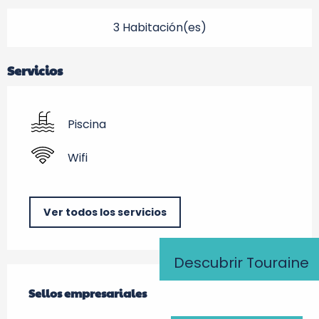
3 Habitación(es)
Servicios
Piscina
Wifi
Ver todos los servicios
Descubrir Touraine
Oferta de prestaciones
Sellos empresariales
Sellos empresariales