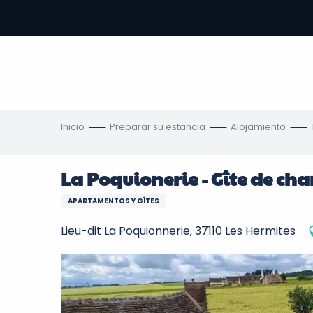
Aller
au
contenu
principal
s
Inicio
Preparar su estancia
Alojamiento
La Poquionerie - Gîte de ch
APARTAMENTOS Y GÎTES
Lieu-dit La Poquionnerie, 37110 Les Hermites