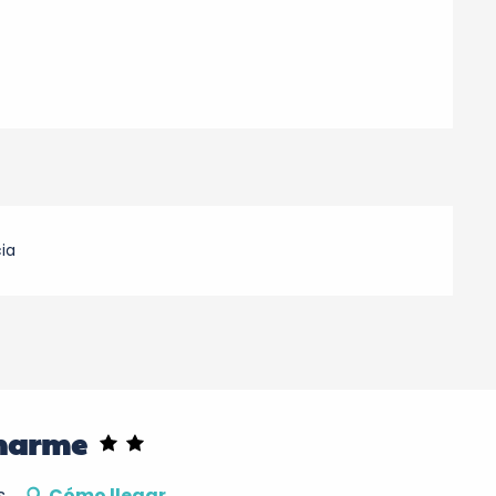
ia
charme
s
Cómo llegar