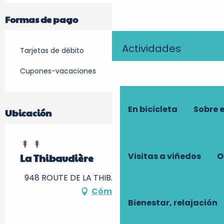
Formas de pago
Actividades
Tarjetas de débito
Cupones-vacaciones
En bicicleta
Sobre 
Ubicación
Visitas a viñedos
O
La Thibaudière
948 ROUTE DE LA THIBAUDIÈRE, 37340 Gizeux
Cómo llegar
Bienestar, relajación