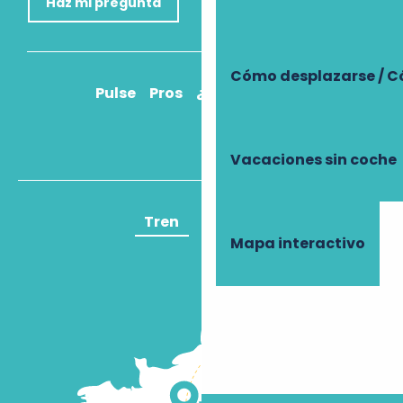
Haz mi pregunta
Cómo desplazarse / C
Pulse
Pros
¿Cómo llegar?
Vacaciones sin coche
Tren
Avión
Mapa interactivo