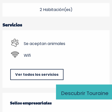
2 Habitación(es)
Servicios
Se aceptan animales
Wifi
Ver todos los servicios
Descubrir Touraine
Oferta de prestaciones
Sellos empresariales
Sellos empresariales