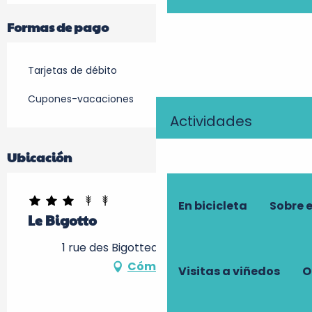
Formas de pago
Tarjetas de débito
Cupones-vacaciones
Actividades
Ubicación
En bicicleta
Sobre 
Le Bigotto
1 rue des Bigotteaux, 37600 Loches
Cómo llegar
Visitas a viñedos
O