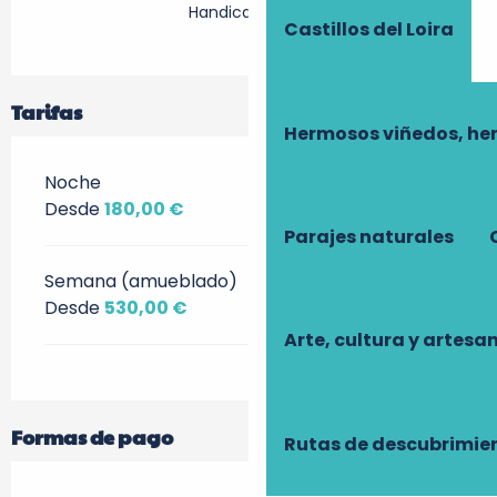
Handicap visuel
Castillos del Loira
Tarifas
Hermosos viñedos, he
Noche
Desde
180,00 €
Parajes naturales
Semana (amueblado)
Desde
530,00 €
Arte, cultura y artesa
Formas de pago
Rutas de descubrimie