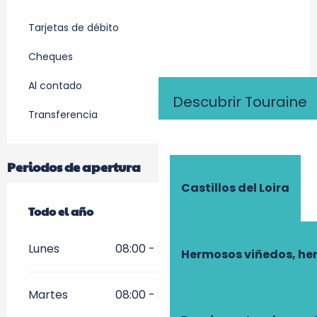
Tarjetas de débito
Cheques
Al contado
Descubrir Touraine
Transferencia
Periodos de apertura
Castillos del Loira
Todo el año
Todo el año
Lunes
08:00 - 21:00
Hermosos viñedos, he
Martes
08:00 - 21:00