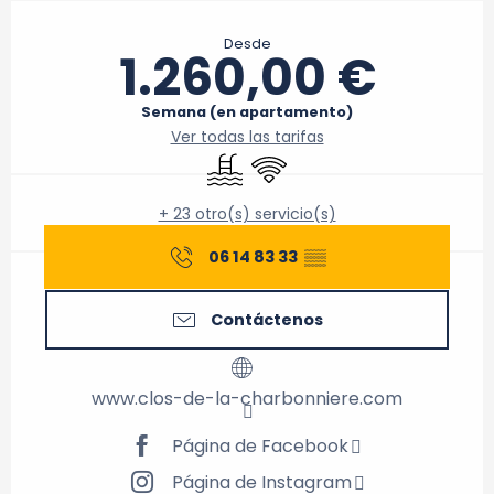
Horarios y datos de contacto
Desde
1.260,00 €
Semana (en apartamento)
Ver todas las tarifas
Piscina
Wifi
+ 23 otro(s) servicio(s)
06 14 83 33
▒▒
Contáctenos
www.clos-de-la-charbonniere.com
Página de Facebook
Página de Instagram