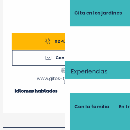
Cita en los jardines
02 47 27 56
▒▒
Contáctenos
Experiencias
www.gites-touraine.com
Idiomas hablados
Idiomas hablados
Con la familia
En t