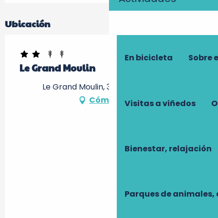
Ubicación
En bicicleta
Sobre 
Le Grand Moulin
Le Grand Moulin, 37250 Montbazon
Cómo llegar
Visitas a viñedos
O
Bienestar, relajación
Parques de animales, 