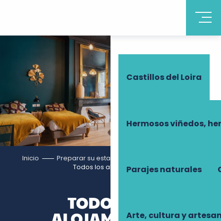
Descubrir Touraine
Castillos del Loira
Hermosos viñedos, he
Inicio
Preparar su estancia
Alojamiento
Todos los alojamientos
Parajes naturales
TODOS LOS
ALOJAMIENTOS
Arte, cultura y artesa