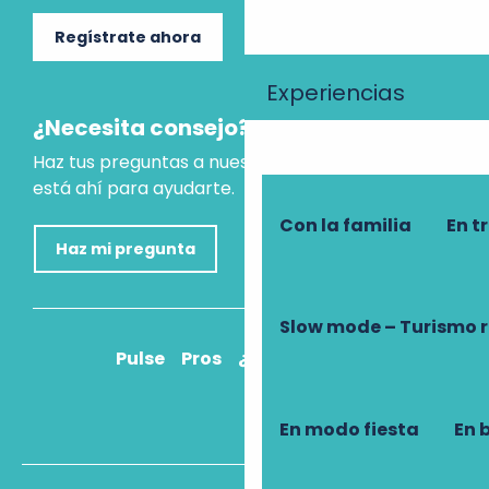
Regístrate ahora
Experiencias
¿Necesita consejo?
Haz tus preguntas a nuestro asistente virtual, que
está ahí para ayudarte.
Con la familia
En t
Haz mi pregunta
Slow mode – Turismo 
Pulse
Pros
¿Cómo llegar?
En modo fiesta
En 