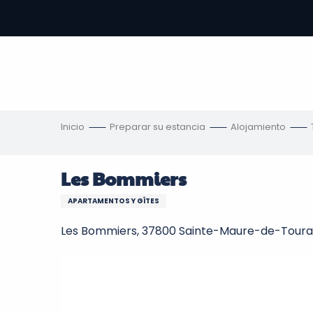
Aller
au
contenu
principal
s
Inicio
Preparar su estancia
Alojamiento
Les Bommiers
APARTAMENTOS Y GÎTES
Les Bommiers, 37800 Sainte-Maure-de-Toura