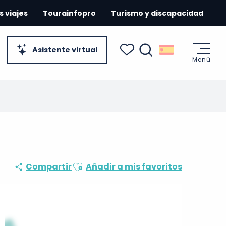
s viajes
Tourainfopro
Turismo y discapacidad
Asistente virtual
Menú
Buscar
Voir les favoris
Ajouter aux favoris
Compartir
Añadir a mis favoritos