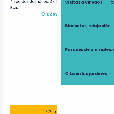
4 rue des Jarrières, 37110 Dame-Marie-les-
Visitas a viñedos
O
Bois
Cómo llegar
Bienestar, relajación
Parques de animales, 
Cita en los jardines
Llamar