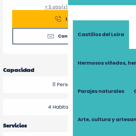
+ 5 otro(s) servicio(s)
Llamar
Castillos del Loira
Contáctenos
Hermosos viñedos, he
Capacidad
11 Persona(s)
Parajes naturales
4 Habitación(es)
Arte, cultura y artesa
Servicios