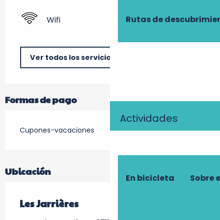
Rutas de descubrimie
Wifi
Ver todos los servicios
Formas de pago
Actividades
Cupones-vacaciones
Ubicación
En bicicleta
Sobre 
Les Jarrières