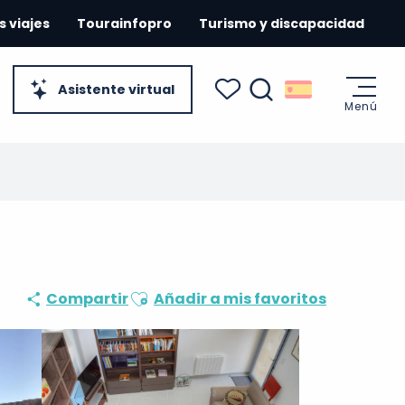
s viajes
Tourainfopro
Turismo y discapacidad
Asistente virtual
Menú
Buscar
Voir les favoris
Ajouter aux favoris
Compartir
Añadir a mis favoritos