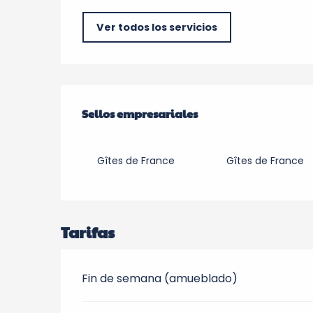
Ver todos los servicios
Oferta de prestacio
Sellos empresariales
Sellos empresariales
Gîtes de France
Gîtes de France
Tarifas
Fin de semana (amueblado)