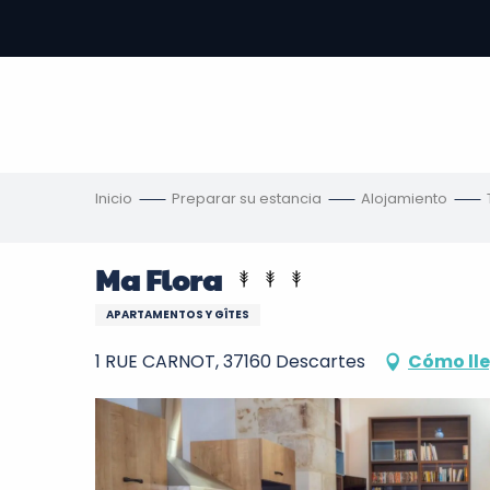
Aller
au
contenu
principal
s
Inicio
Preparar su estancia
Alojamiento
Ma Flora
APARTAMENTOS Y GÎTES
1 RUE CARNOT, 37160 Descartes
Cómo ll