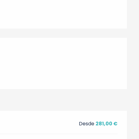
nes
Desde
281,00 €