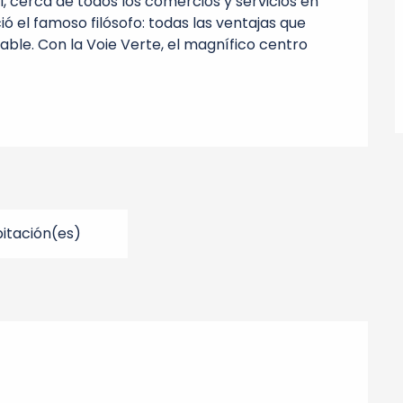
l, cerca de todos los comercios y servicios en 
el famoso filósofo: todas las ventajas que 
le. Con la Voie Verte, el magnífico centro 
itación(es)