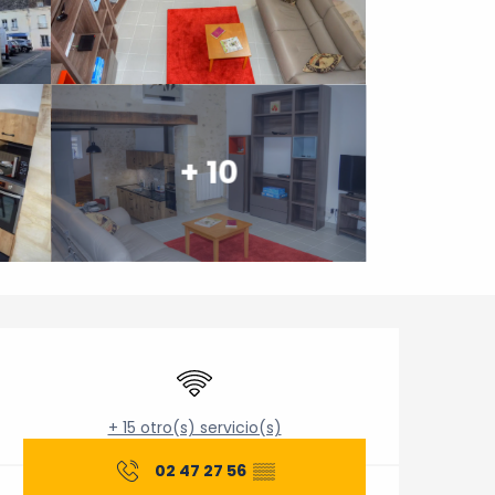
+ 10
Horarios y datos de cont
Wifi
+ 15 otro(s) servicio(s)
02 47 27 56
▒▒