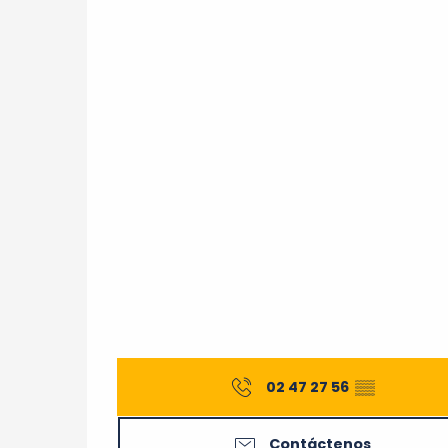
02 47 27 56
▒▒
Contáctenos