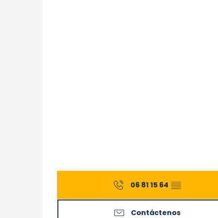
06 81 15 64
▒▒
Contáctenos