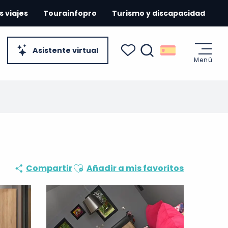
s viajes
Tourainfopro
Turismo y discapacidad
Asistente virtual
Menú
Buscar
Voir les favoris
Ajouter aux favoris
Compartir
Añadir a mis favoritos