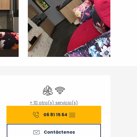
Horarios y datos de cont
Aire Acondicionado
Wifi
+ 10 otro(s) servicio(s)
06 81 15 64
▒▒
Contáctenos