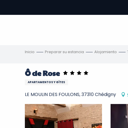
Aller
au
contenu
principal
s
Inicio
Preparar su estancia
Alojamiento
Ô de Rose
APARTAMENTOS Y GÎTES
LE MOULIN DES FOULONS, 37310 Chédigny