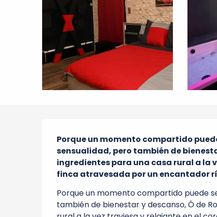
Descripción
Porque un momento compartido puede 
sensualidad, pero también de bienestar
ingredientes para una casa rural a la v
finca atravesada por un encantador río
Porque un momento compartido puede ser 
también de bienestar y descanso, Ô de Ros
rural a la vez traviesa y relajante en el c