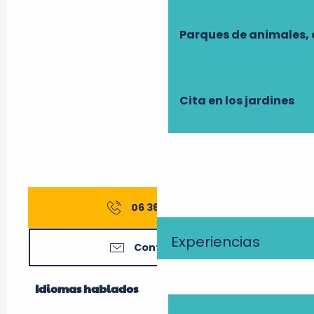
Parques de animales, 
Cita en los jardines
06 36 09 87
▒▒
Experiencias
Contáctenos
Idiomas hablados
Idiomas hablados