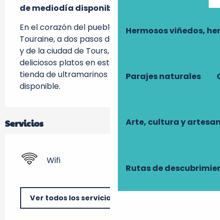
de mediodía disponible.
En el corazón del pueblo de Rouziers-de-
Hermosos viñedos, he
Touraine, a dos pasos de los castillos del Loira 
y de la ciudad de Tours, venga a degustar 
deliciosos platos en este bar-cervecería-
tienda de ultramarinos Menú de mediodía 
Parajes naturales
disponible.
Arte, cultura y artesa
Servicios
Wifi
Rutas de descubrimie
Ver todos los servicios