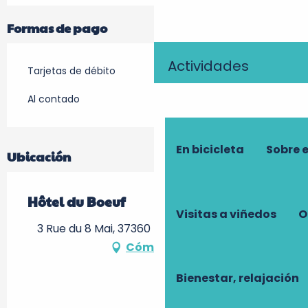
Formas de pago
Actividades
Tarjetas de débito
Al contado
En bicicleta
Sobre 
Ubicación
Hôtel du Boeuf
Visitas a viñedos
O
3 Rue du 8 Mai, 37360 Rouziers-de-Touraine
Cómo llegar
Bienestar, relajación