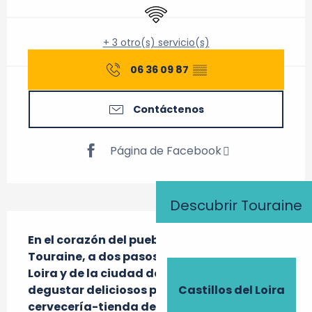
Wifi
+ 3 otro(s) servicio(s)
06 36 09 87
▒▒
Contáctenos
Página de Facebook
Descubrir Touraine
Descripción
En el corazón del pueblo de Rouziers-de-
Touraine, a dos pasos de los castillos del 
Loira y de la ciudad de Tours, venga a 
degustar deliciosos platos en este bar-
Castillos del Loira
cervecería-tienda de ultramarinos Menú 