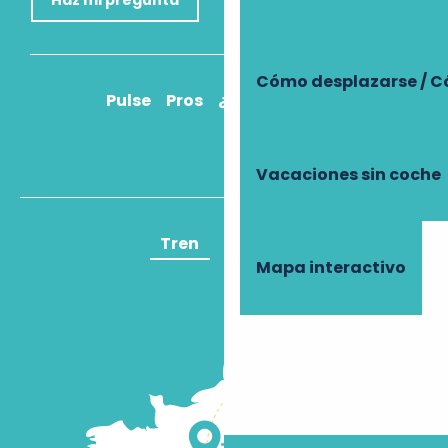
Haz mi pregunta
Cómo desplazarse / C
Pulse
Pros
¿Cómo llegar?
Vacaciones sin coche
Tren
Avión
Mapa interactivo