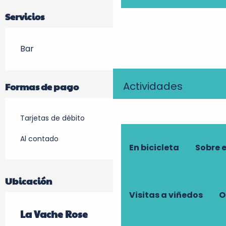
Servicios
Bar
Actividades
Formas de pago
Tarjetas de débito
Al contado
En bicicleta
Sobre 
Ubicación
Visitas a viñedos
O
La Vache Rose