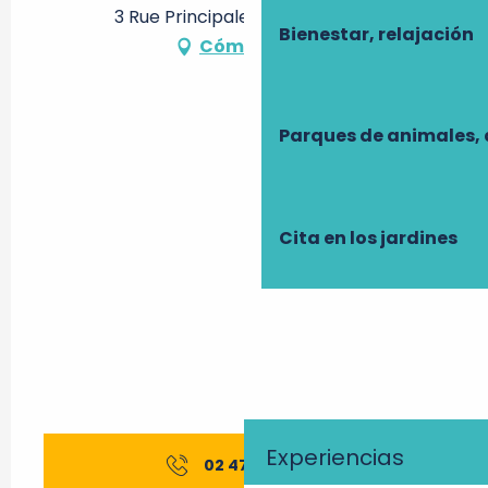
3 Rue Principale, 37230 Pernay
Bienestar, relajación
Cómo llegar
Parques de animales, 
Cita en los jardines
Experiencias
02 47 86 07
▒▒