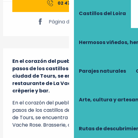
02 47 86 07
▒▒
Castillos del Loira
Página de Facebook
Hermosos viñedos, he
Descripción
En el corazón del pueblo de Pernay, a dos 
pasos de los castillos del Loira y de la 
Parajes naturales
ciudad de Tours, se encuentra el 
restaurante de La Vache Rose. Brasserie, 
crêperie y bar.
Arte, cultura y artesa
En el corazón del pueblo de Pernay, a dos 
pasos de los castillos del Loira y de la ciudad 
de Tours, se encuentra el restaurante de La 
Vache Rose. Brasserie, crêperie y bar.
Rutas de descubrimie